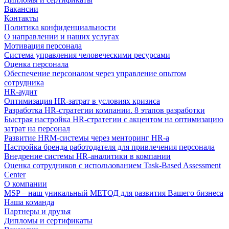
Вакансии
Контакты
Политика конфиденциальности
О направлении и наших услугах
Мотивация персонала
Система управления человеческими ресурсами
Оценка персонала
Обеспечение персоналом через управление опытом
сотрудника
HR-аудит
Оптимизация HR-затрат в условиях кризиса
Разработка HR-стратегии компании. 8 этапов разработки
Быстрая настройка HR-стратегии с акцентом на оптимизацию
затрат на персонал
Развитие HRM-системы через менторинг HR-а
Настройка бренда работодателя для привлечения персонала
Внедрение системы HR-аналитики в компании
Оценка сотрудников с использованием Task-Based Assessment
Center
О компании
MSP – наш уникальный МЕТОД для развития Вашего бизнеса
Наша команда
Партнеры и друзья
Дипломы и сертификаты