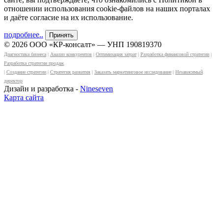
отношении использования cookie-файлов на наших порталах
и даёте согласие на их использование.
подробнее..
Принять
© 2026 ООО «КР-консалт» — УНП 190819370
Диагностика бизнеса
|
Анализ конкурентов
|
Оптимизация затрат
|
Разработка финансовой стратегии
|
Разработка стратегии продаж
|
Создание стратегии
|
Cтратегия развития
|
Заказать маркетинговое исследование
|
Независимый
директор
Дизайн и разработка -
Nineseven
Карта сайта