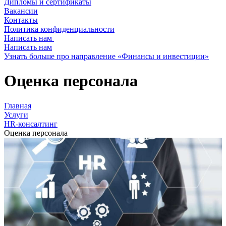
Дипломы и сертификаты
Вакансии
Контакты
Политика конфиденциальности
Написать нам
(+375 29) 7-842-862
Написать нам
Узнать больше про направление «Финансы и инвестиции»
Оценка персонала
Главная
Услуги
HR-консалтинг
Оценка персонала